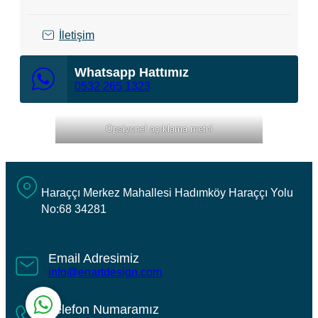
İletişim
Whatsapp Hattımız
0532 265 1323
Opsiyonel açıklama metni
Nedim Kızılkaya
Haraççı Merkez Mahallesi Hadımköy Haraççı Yolu
No:68 34281
Email Adresimiz
info@enartdesign.com
Telefon Numaramız