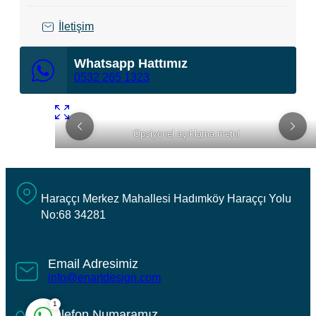
İletişim
Whatsapp Hattımız
0532 265 1323
Opsiyonel açıklama metni
Nedim Kızılkaya
Haraççı Merkez Mahallesi Hadımköy Haraççı Yolu
No:68 34281
Email Adresimiz
info@enartdesign.com
1
Telefon Numaramız